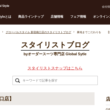
tyle
会社情
Styleとは
商品ラインナップ
店舗情報
フェア情報
オンライン
グローバルスタイル 新宿南口店のスタイリストブログ
裏地までこだわりを 【
スタイリストブログ
byオーダースーツ専門店 Global Sytle
スタイリストスナップはこちら
口店】
G