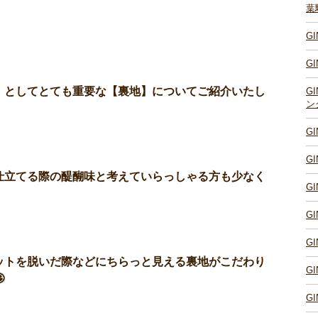
葉
G
G
」としてとても重要な【裏地】についてご紹介いたし
G
ン
G
G
仕立てる際の醍醐味と考えていらっしゃる方も少なく
G
G
G
ットを脱いだ際などにちらっと見える裏地がこだわり
G

G