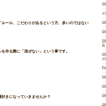
G
グ
G
イルール、こだわりがあるという方、多いのではない
G
G
店
ルを作る際に「混ぜない」という事です。
G
ズ
P
G
G
G
層好きになっていきませんか？
G