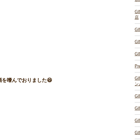
G
店
G
G
G
Pr
G
を嗜んでおりました😆
ン
G
G
G
G