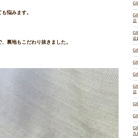
G
ても悩みます。
G
店
G
近
で、裏地もこだわり抜きました。
G
G
G
G
店
G
G
G
九