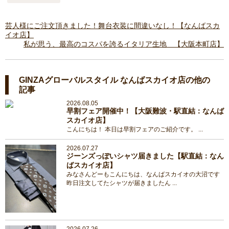
芸人様にご注文頂きました！舞台衣装に間違いなし！【なんばスカ
イオ店】
私が思う、最高のコスパを誇るイタリア生地 【大阪本町店】
GINZAグローバルスタイル なんばスカイオ店の他の
記事
2026.08.05
早割フェア開催中！【大阪難波・駅直結：なんば
スカイオ店】
こんにちは！ 本日は早割フェアのご紹介です。 ...
2026.07.27
ジーンズっぽいシャツ届きました【駅直結：なん
ばスカイオ店】
みなさんどーもこんにちは、なんばスカイオの大沼です
昨日注文してたシャツが届きましたん ...