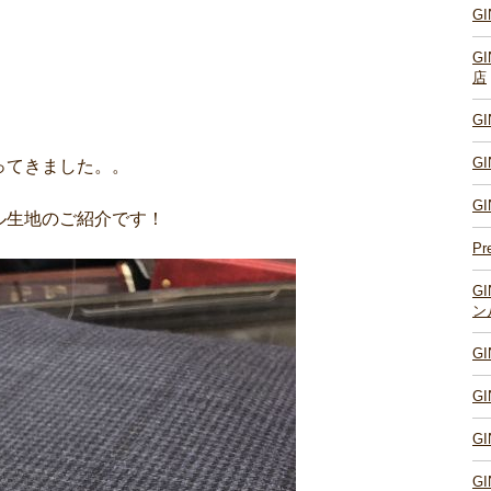
G
G
店
G
G
ってきました。。
G
ル生地のご紹介です！
Pr
G
ン
G
G
G
G