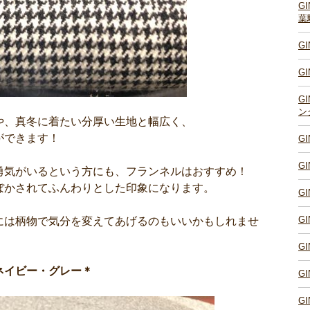
G
葉
G
G
G
ン
や、真冬に着たい分厚い生地と幅広く、
ができます！
G
G
勇気がいるという方にも、フランネルはおすすめ！
ぼかされてふんわりとした印象になります。
G
G
には柄物で気分を変えてあげるのもいいかもしれませ
G
ネイビー・グレー＊
G
G