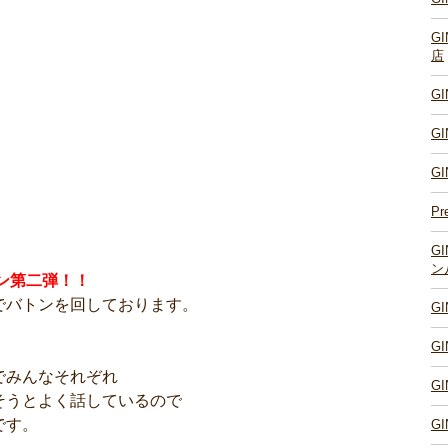
G
店
G
G
G
Pr
G
ン
トン第二弾！！
でバトンを回しております。
G
G
でみんなそれぞれ
G
そうとよく話しているので
です。
G