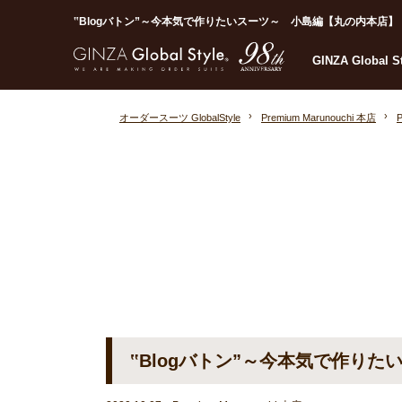
‟Blogバトン”～今本気で作りたいスーツ～ 小島編【丸の内本店】｜オー
GINZA Global 
オーダースーツ GlobalStyle
Premium Marunouchi 本店
‟Blogバトン”～今本気で作り