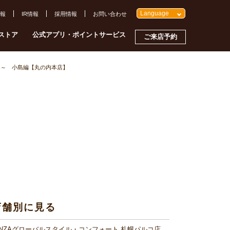
Language
報
IR情報
採用情報
お問い合わせ
ストア
公式アプリ・ポイントサービス
ご来店予約
ーツ～ 小島編【丸の内本店】
店舗別に見る
INZAグローバルスタイル・コンフォート 札幌パルコ店