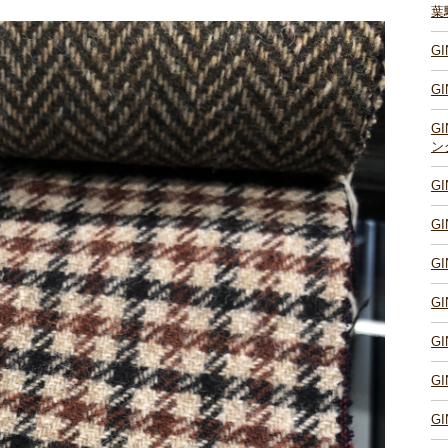
葉
G
G
G
ン
G
G
G
G
G
G
G