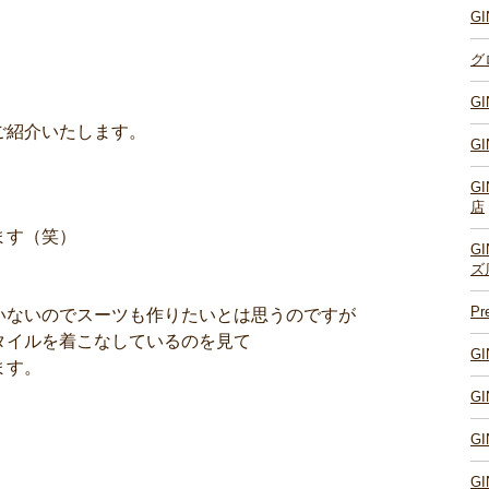
G
グ
G
ご紹介いたします。
G
G
店
ます（笑）
G
ズ
P
いないのでスーツも作りたいとは思うのですが
タイルを着こなしているのを見て
G
ます。
G
G
G