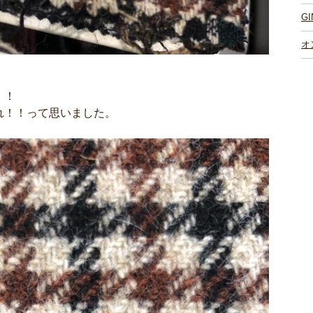
G
オ
！！
れ！！って思いました。