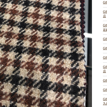
G
G
店
G
近
G
G
G
G
店
G
G
G
九