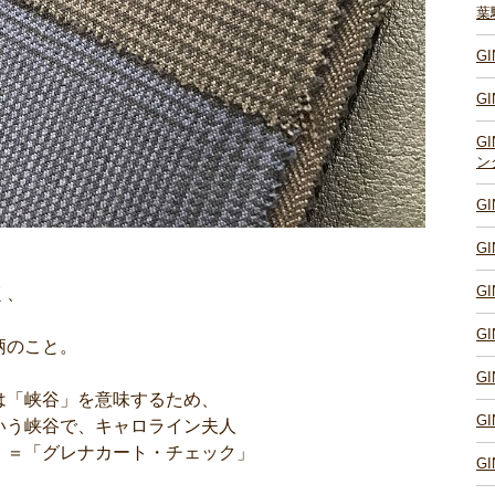
葉
G
G
G
ン
G
G
G
く、
G
柄のこと。
G
は「峡谷」を意味するため、
G
いう峡谷で、キャロライン夫人
」＝「グレナカート・チェック」
G