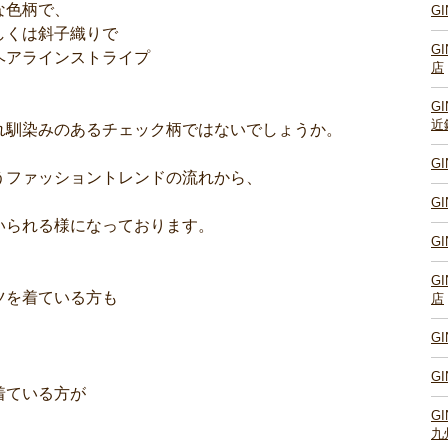
な色柄で、
G
しくは斜子織りで
G
ヘアラインストライプ
店
G
近
れ馴染みのあるチェック柄ではないでしょうか。
G
うファッショントレンドの流れから、
G
いられる様になっております。
G
G
ツを着ている方も
店
G
G
着ている方が
G
九