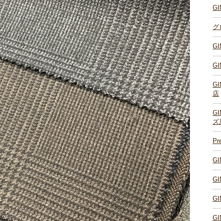
G
グ
G
G
G
店
G
ズ
P
G
G
G
G