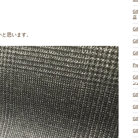
G
店
G
いと思います。
G
G
Pr
G
ン
G
G
G
G