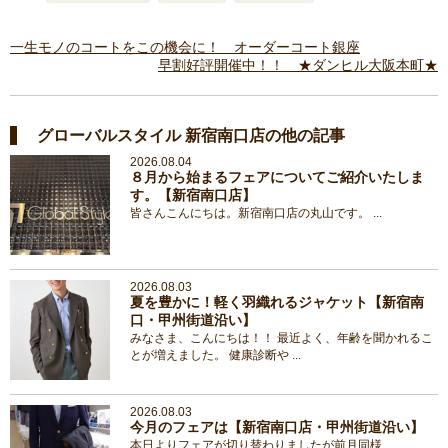
一生モノのコートをこの機会に！ オーダーコート銀座
早割好評開催中！！ ★ダンヒル大阪本町★
グローバルスタイル 新宿南口店の他の記事
2026.08.04
８月から始まるフェアについてご紹介いたしま
す。【新宿南口店】
皆さんこんにちは。新宿南口店の丸山です。 ...
2026.08.03
夏を豊かに！軽く羽織れるジャケット【新宿南
口・甲州街道沿い】
みなさま、こんにちは！！ 最近よく、年齢を聞かれるこ
とが増えました。 健康診断や ...
2026.08.03
今月のフェアは【新宿南口店・甲州街道沿い】
本日よりフェアが切り替わりましたが前月同様 ...