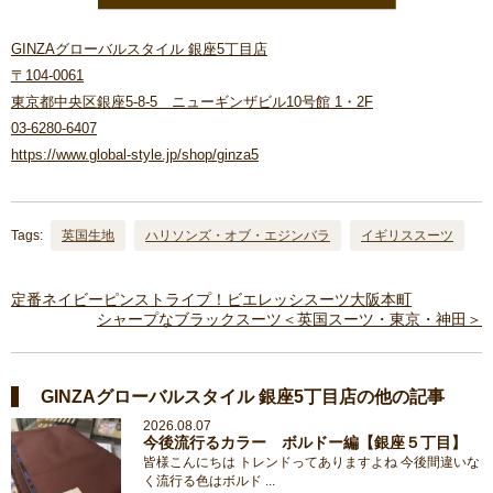
GINZAグローバルスタイル 銀座5丁目店
〒104-0061
東京都中央区銀座5-8-5 ニューギンザビル10号館 1・2F
03-6280-6407
https://www.global-style.jp/shop/ginza5
Tags:
英国生地
ハリソンズ・オブ・エジンバラ
イギリススーツ
定番ネイビーピンストライプ！ビエレッシスーツ大阪本町
シャープなブラックスーツ＜英国スーツ・東京・神田＞
GINZAグローバルスタイル 銀座5丁目店の他の記事
2026.08.07
今後流行るカラー ボルドー編【銀座５丁目】
皆様こんにちは トレンドってありますよね 今後間違いな
く流行る色はボルド ...