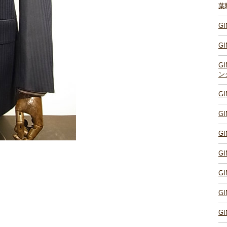
葉
G
G
G
ン
G
G
G
G
G
G
G