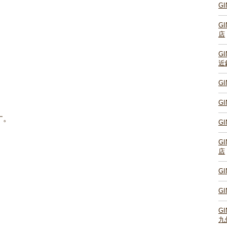
G
G
店
G
近
G
G
す。
G
G
店
G
G
G
九