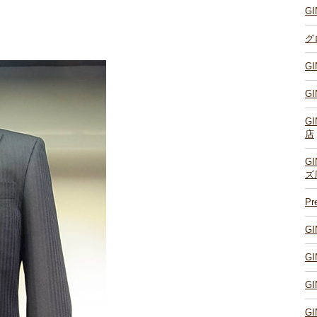
G
グ
G
G
G
店
G
ズ
P
G
G
G
G