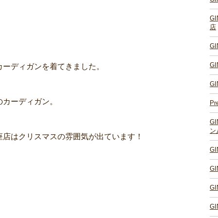
G
店
G
G
カーディガンを着てきました。
G
のカーディガン。
Pr
G
ン
座店はクリスマスの雰囲気が出ています！
G
G
G
G