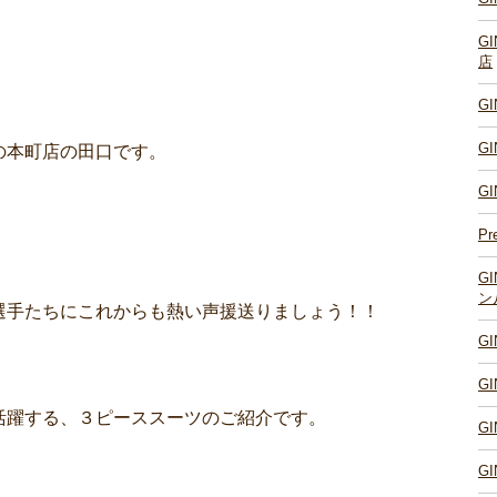
G
店
G
G
の本町店の田口です。
G
Pr
G
ン
選手たちにこれからも熱い声援送りましょう！！
G
G
活躍する、３ピーススーツのご紹介です。
G
G