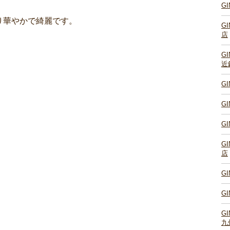
G
り華やかで綺麗です。
G
店
G
近
G
G
G
G
店
G
G
G
九