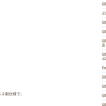
G
グ
G
G
G
店
G
ズ
P
G
G
ル２釦仕様で。
G
G