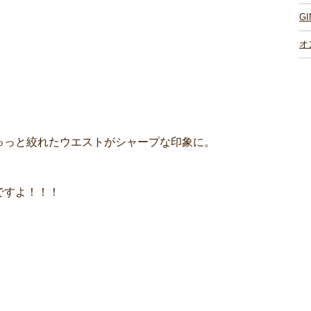
G
オ
ゅっと絞れたウエストがシャープな印象に。
ですよ！！！