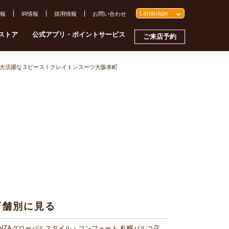
Language
報
IR情報
採用情報
お問い合わせ
ストア
公式アプリ・ポイントサービス
ご来店予約
大活躍な３ピース！クレイトンスーツ大阪本町
店舗別に見る
INZAグローバルスタイル・コンフォート 札幌パルコ店