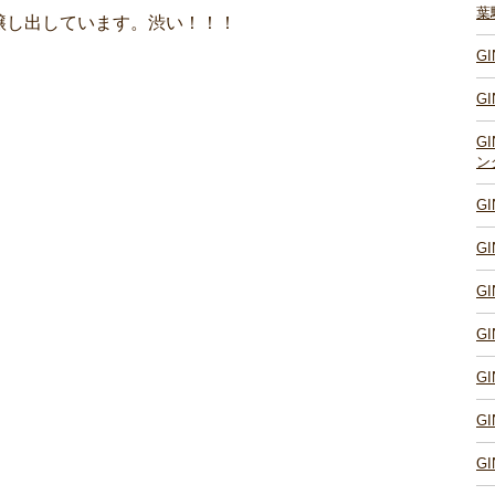
葉
醸し出しています。渋い！！！
G
G
G
ン
G
G
G
G
G
G
G