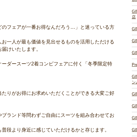
G
店
どのフェアが一番お得なんだろう…」と迷っている方
G
G
人お一人が最も価値を見出せるものを活用しただける
お届けいたします。
G
オーダースーツ2着コンビフェアに付く「冬季限定特
Pr
G
ン
当たりがお得にお求めいただくことができる大変ご好
G
G
やブランド等問わずご自由にスーツを組み合わせてお
G
も普段より身近に感じていただけるかと存じます。
G