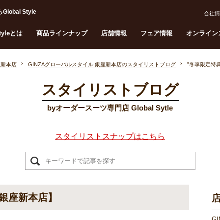
al Style
会社情
Styleとは
商品ラインナップ
店舗情報
フェア情報
オンライン
座新本店
GINZAグローバルスタイル 銀座新本店のスタイリストブログ
”冬季限定特
スタイリストブログ
byオーダースーツ専門店 Global Sytle
スタイリストスナップはこちら
【銀座新本店】
G