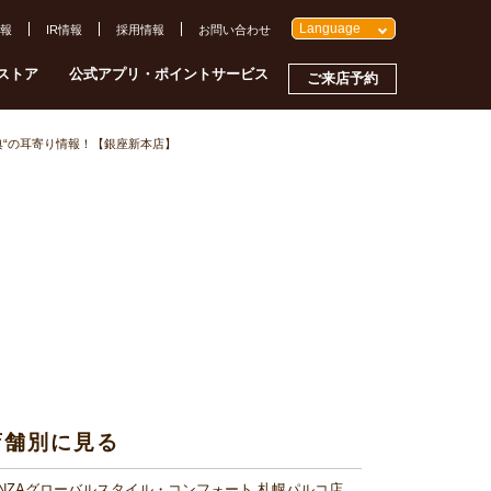
Language
報
IR情報
採用情報
お問い合わせ
ストア
公式アプリ・ポイントサービス
ご来店予約
典“の耳寄り情報！【銀座新本店】
店舗別に見る
INZAグローバルスタイル・コンフォート 札幌パルコ店