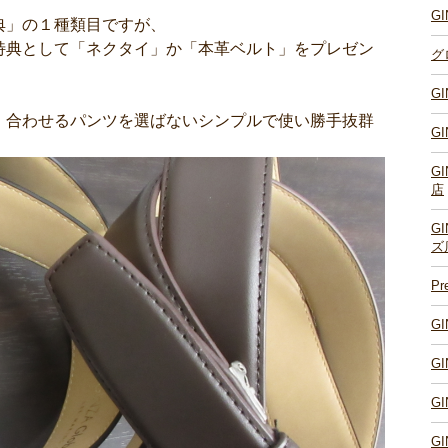
G
典」の１種類目ですが、
特典として「ネクタイ」か「本革ベルト」をプレゼン
グ
G
、合わせるパンツを選ばないシンプルで使い勝手抜群
G
G
店
G
ズ
P
G
G
G
G