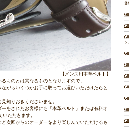
葉
G
G
G
ン
G
G
【メンズ用本革ベルト】
G
いるものとは異なるものとなりますので、
G
きながらいくつかお手に取ってお選びいただけたらと
G
お見知りおきくださいませ。
ダーをされたお客様にも「本革ベルト」または有料オ
G
ていただきます。
G
など次回からのオーダーをより楽しんでいただけるも