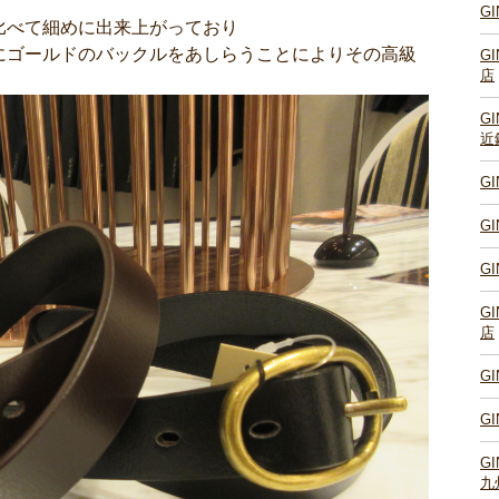
G
比べて細めに出来上がっており
にゴールドのバックルをあしらうことによりその高級
G
店
G
近
G
G
G
G
店
G
G
G
九