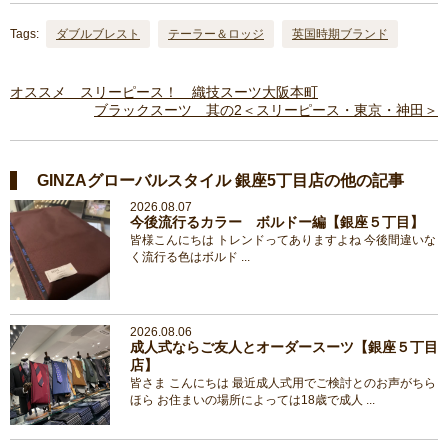
Tags:
ダブルブレスト
テーラー＆ロッジ
英国時期ブランド
オススメ スリーピース！ 織技スーツ大阪本町
ブラックスーツ 其の2＜スリーピース・東京・神田＞
GINZAグローバルスタイル 銀座5丁目店の他の記事
2026.08.07
今後流行るカラー ボルドー編【銀座５丁目】
皆様こんにちは トレンドってありますよね 今後間違いな
く流行る色はボルド ...
2026.08.06
成人式ならご友人とオーダースーツ【銀座５丁目
店】
皆さま こんにちは 最近成人式用でご検討とのお声がちら
ほら お住まいの場所によっては18歳で成人 ...