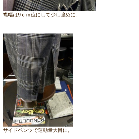
襟幅は9ｃｍ位にして少し強めに。
サイドベンツで運動量大目に。