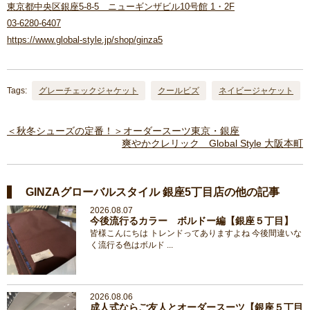
東京都中央区銀座5-8-5 ニューギンザビル10号館 1・2F
03-6280-6407
https://www.global-style.jp/shop/ginza5
Tags:
グレーチェックジャケット
クールビズ
ネイビージャケット
＜秋冬シューズの定番！＞オーダースーツ東京・銀座
爽やかクレリック Global Style 大阪本町
GINZAグローバルスタイル 銀座5丁目店の他の記事
2026.08.07
今後流行るカラー ボルドー編【銀座５丁目】
皆様こんにちは トレンドってありますよね 今後間違いな
く流行る色はボルド ...
2026.08.06
成人式ならご友人とオーダースーツ【銀座５丁目