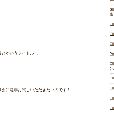
G
店
G
G
G
番とかいうタイトル…
Pr
G
ン
G
G
機会に是非お試しいただきたいのです！
G
G