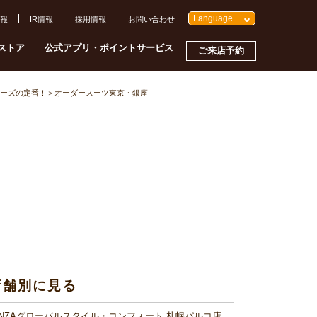
Language
報
IR情報
採用情報
お問い合わせ
ストア
公式アプリ・ポイントサービス
ご来店予約
ーズの定番！＞オーダースーツ東京・銀座
店舗別に見る
INZAグローバルスタイル・コンフォート 札幌パルコ店