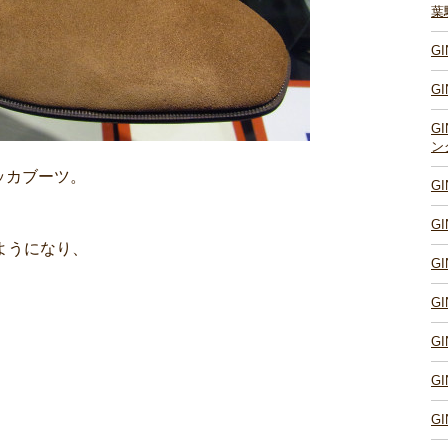
葉
G
G
G
ン
ッカブーツ。
G
G
ようになり、
G
G
G
G
G