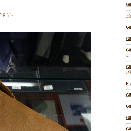
G
います。
グ
G
G
G
店
G
ズ
P
G
G
G
G