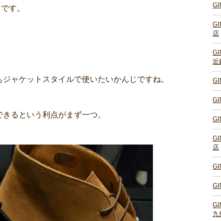
G
うです。
G
店
G
近
もジャケットスタイルで使いたいかんじですね。
G
G
できるという利点がまず一つ。
G
G
店
G
G
G
九