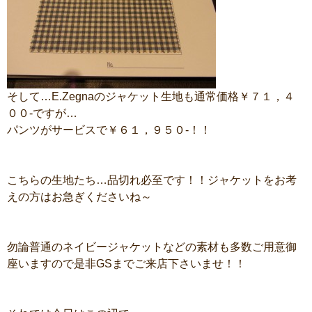
そして…E.Zegnaのジャケット生地も通常価格￥７１，４
００-ですが…
パンツがサービスで￥６１，９５０-！！
こちらの生地たち…品切れ必至です！！ジャケットをお考
えの方はお急ぎくださいね～
勿論普通のネイビージャケットなどの素材も多数ご用意御
座いますので是非GSまでご来店下さいませ！！