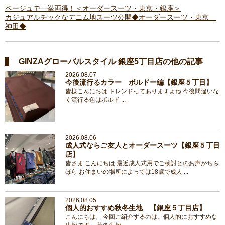
ベージュで一挙両得！＜オーダースーツ・東京・銀座＞
カジュアルチックなデニム地スーツ公開◆オーダースーツ・東京
神田◆
GINZAグローバルスタイル 銀座5丁目店の他の記事
2026.08.07
今後流行るカラー ボルドー編【銀座５丁目】
皆様こんにちは トレンドってありますよね 今後間違いな
く流行る色はボルド ...
2026.08.06
成人式ならご友人とオーダースーツ【銀座５丁目
店】
皆さま こんにちは 最近成人式用でご検討とのお声がちら
ほら お住まいの場所によっては18歳で成人 ...
2026.08.05
個人的おすすめ秋冬生地 【銀座５丁目店】
こんにちは。 今回ご紹介するのは、個人的におすすめな