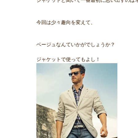
ジャケットと聞いて一番最初に思い出すのは
今回は少々趣向を変えて、
ベージュなんていかがでしょうか？
ジャケットで使ってもよし！