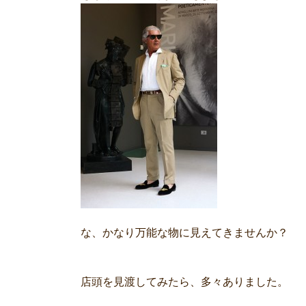
な、かなり万能な物に見えてきませんか？
店頭を見渡してみたら、多々ありました。