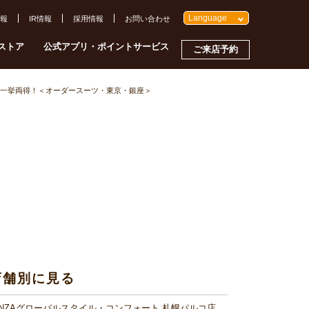
Language
報
IR情報
採用情報
お問い合わせ
ストア
公式アプリ・ポイントサービス
ご来店予約
一挙両得！＜オーダースーツ・東京・銀座＞
店舗別に見る
INZAグローバルスタイル・コンフォート 札幌パルコ店