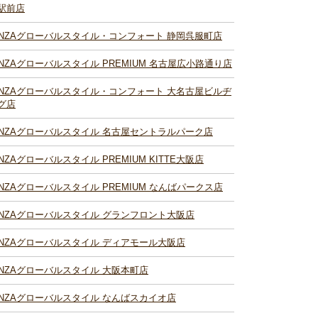
駅前店
INZAグローバルスタイル・コンフォート 静岡呉服町店
INZAグローバルスタイル PREMIUM 名古屋広小路通り店
INZAグローバルスタイル・コンフォート 大名古屋ビルヂ
グ店
INZAグローバルスタイル 名古屋セントラルパーク店
INZAグローバルスタイル PREMIUM KITTE大阪店
INZAグローバルスタイル PREMIUM なんばパークス店
INZAグローバルスタイル グランフロント大阪店
INZAグローバルスタイル ディアモール大阪店
INZAグローバルスタイル 大阪本町店
INZAグローバルスタイル なんばスカイオ店