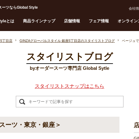
Global Style
会社情
Styleとは
商品ラインナップ
店舗情報
フェア情報
オンライン
座5丁目店
GINZAグローバルスタイル 銀座5丁目店のスタイリストブログ
ベージュで
スタイリストブログ
byオーダースーツ専門店 Global Sytle
スタイリストスナップはこちら
スーツ・東京・銀座＞
G