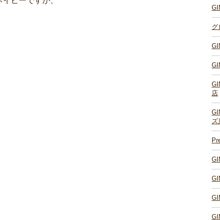
ネイビーですが、
G
グ
G
G
G
店
G
ズ
P
G
G
G
G