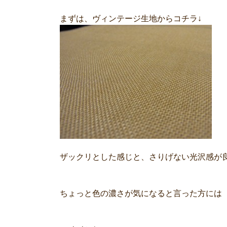
まずは、ヴィンテージ生地からコチラ↓
ザックリとした感じと、さりげない光沢感が
ちょっと色の濃さが気になると言った方には