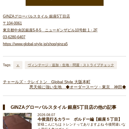
GINZAグローバルスタイル 銀座5丁目店
〒104-0061
東京都中央区銀座5-8-5 ニューギンザビル10号館 1・2F
03-6280-6407
https://www.global-style.jp/shop/ginza5
Tags:
ｖ
ヴィンテージ・追加・生地・問屋・ストライプチェック
チャールズ・クレイトン Global Style 大阪本町
悪天候に強い生地 ◆オーダースーツ・東京 神田◆
GINZAグローバルスタイル 銀座5丁目店の他の記事
2026.08.07
今後流行るカラー ボルドー編【銀座５丁目】
皆様こんにちは トレンドってありますよね 今後間違いな