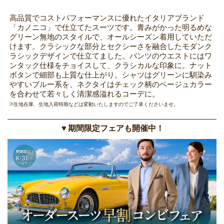
高品質でコストパフォーマンスに優れたイタリアブランド
「カノニコ」で仕立てたスーツです。青みがかった明るめな
グリーン無地のスタイルで、オールシーズン着用していただ
けます。クラシックな部分とセクシーさを融合したモダンク
ラシックデザインで仕立てました。パンツのウエストにはワ
ンタック仕様をチョイスして、クラシカルな印象に。ナット
ボタンで細部も上質な仕上がり。シャツはグリーンに馴染み
やすいブルー系を、ネクタイはチェック柄のベージュカラー
を合わせて若々しく清潔感溢れるコーデに。
※生地在庫、生地入荷時期などは変動いたしますのでご了承くださいませ。
▼期間限定フェアも開催中！