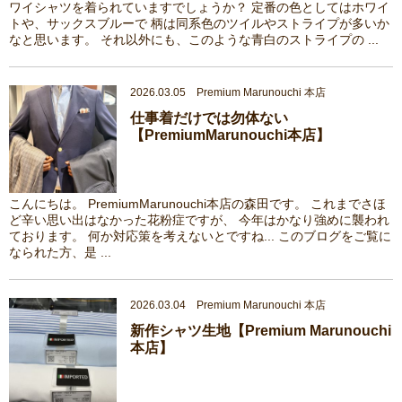
ワイシャツを着られていますでしょうか？ 定番の色としてはホワイ
トや、サックスブルーで 柄は同系色のツイルやストライプが多いか
なと思います。 それ以外にも、このような青白のストライプの ...
2026.03.05 Premium Marunouchi 本店
仕事着だけでは勿体ない
【PremiumMarunouchi本店】
こんにちは。 PremiumMarunouchi本店の森田です。 これまでさほ
ど辛い思い出はなかった花粉症ですが、 今年はかなり強めに襲われ
ております。 何か対応策を考えないとですね... このブログをご覧に
なられた方、是 ...
2026.03.04 Premium Marunouchi 本店
新作シャツ生地【Premium Marunouchi
本店】