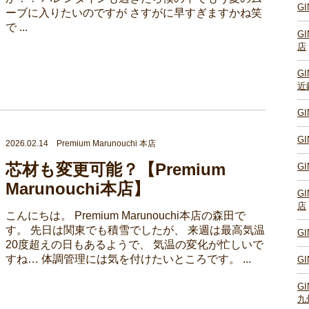
G
ーブに入りたいのですが さすがに早すぎますかね笑
で ...
G
店
G
近
G
G
2026.02.14 Premium Marunouchi 本店
芯材も変更可能？【Premium
G
Marunouchi本店】
G
店
こんにちは。 Premium Marunouchi本店の森田で
す。 先日は関東でも積雪でしたが、 来週は最高気温
G
20度超えの日もあるようで、 気温の変化が忙しいで
すね… 体調管理には気を付けたいところです。 ...
G
G
九