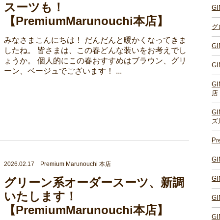
スーツも！
G
【PremiumMarunouchi本店】
グ
みなさまこんにちは！ だんだんと暖かくなってきま
G
したね。 皆さまは、この春どんな装いをお考えでし
ょうか。 個人的にこの春おすすめはブラウン、グリ
G
ーン、ベージュでございます！ ...
G
店
G
ズ
P
G
2026.02.17 Premium Marunouchi 本店
G
グリーン系オーダースーツ、新調
いたします！
G
【PremiumMarunouchi本店】
G