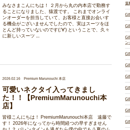
葉
みなさまこんにちは！ ２月から丸の内本店で勤務す
ることになりました、猿渡です。 これまでオンライ
G
ンオーダーを担当していて、お客様と直接お会いす
る機会がございませんでしたので、実はスーツをほ
G
とんど持っていないのです(;'∀') ということで、久々
に新しいスーツ ...
G
ン
G
G
G
2026.02.16 Premium Marunouchi 本店
可愛いネクタイ入ってきまし
G
た！！【PremiumMarunouchi本
G
店】
G
皆様こんにちは！ PremiumMarunouchi本店 遠藤で
G
す！ 2026年になってから時間経つの早すぎません
か！？ バレンタインも過ぎたら僕の中でもう夏のム