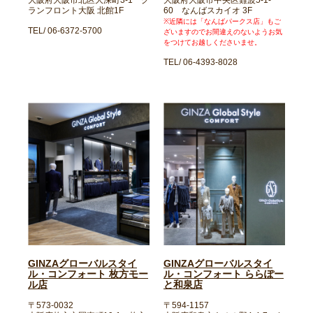
大阪府大阪市北区大深町3-1 グ
大阪府大阪市中央区難波5-1-
ランフロント大阪 北館1F
60 なんばスカイオ 3F
※近隣には「なんばパークス店」もご
TEL/ 06-6372-5700
ざいますのでお間違えのないようお気
をつけてお越しくださいませ。
TEL/ 06-4393-8028
GINZAグローバルスタイ
GINZAグローバルスタイ
ル・コンフォート 枚方モー
ル・コンフォート ららぽー
ル店
と和泉店
〒573-0032
〒594-1157