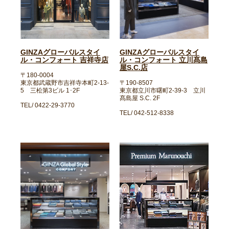
GINZAグローバルスタイ
GINZAグローバルスタイ
ル・コンフォート 吉祥寺店
ル・コンフォート 立川髙島
屋S.C.店
〒180-0004
東京都武蔵野市吉祥寺本町2-13-
〒190-8507
5 三松第3ビル 1･2F
東京都立川市曙町2-39-3 立川
髙島屋 S.C. 2F
TEL/ 0422-29-3770
TEL/ 042-512-8338