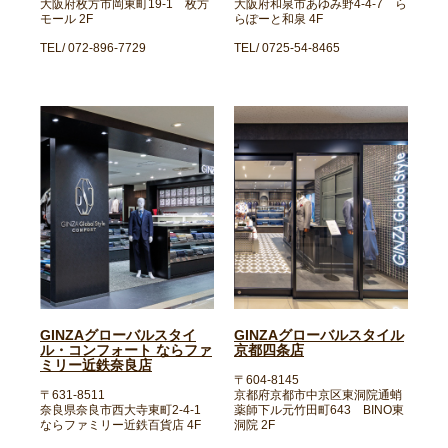
大阪府枚方市岡東町19-1 枚方
大阪府和泉市あゆみ野4-4-7 ら
モール 2F
らぽーと和泉 4F
TEL/ 072-896-7729
TEL/ 0725-54-8465
GINZAグローバルスタイ
GINZAグローバルスタイル
ル・コンフォート ならファ
京都四条店
ミリー近鉄奈良店
〒604-8145
〒631-8511
京都府京都市中京区東洞院通蛸
奈良県奈良市西大寺東町2-4-1
薬師下ル元竹田町643 BINO東
ならファミリー近鉄百貨店 4F
洞院 2F