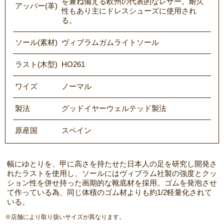
を兼ね備える欧州の代表的なレザー。耐久
アッパー(革)
性もあり主にドレスシューズに使用され
る。
ソール(素材)
ヴィブラムガムライトソール
ラスト(木型)
HO261
ワイズ
ノーマル
製法
グッドイヤーウェルテッド製法
原産国
スペイン
幅にゆとりを、甲に高さを持たせた日本人の足を研究し開発さ
れたラストを使用し、ソールにはヴィブラム社製の強度とクッ
ション性を併せ持った画期的な靴底材を採用。ゴムを発泡させ
て作っている為、同じ体積のゴム材よりも約1/2軽量化されて
いる。
※店舗により取り扱いサイズが異なります。