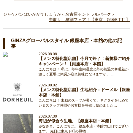
ジャケパンはいかがでしょうか＜名古屋セントラルパーク＞
先取り、早割フェア！【東京 銀座5丁目】
GINZAグローバルスタイル 銀座本店・本館の他の記
事
2026.08.08
【メンズ特化型店舗】今月で終了！新規様ご紹介
キャンペーン！【銀座本店・本館】
こんにちは！ 私は、毎年室内温度と外の気温の寒暖差が
激しく夏場は体調が崩れ気味になりますが、 ...
2026.08.02
【メンズ特化型店舗】生地紹介：ドーメル【銀座
本店・本館】
こんにちは！ 出勤のスーツが暑くて、ネクタイをしめて
いるスタッフ仲間やお客様を尊敬し始めました ...
2026.07.30
海辺が似合う生地。【銀座本店・本館】
みなさま、こんにちは。 銀座本店・本館の山口でござい
ます。 先日は東京下町の風物 ...