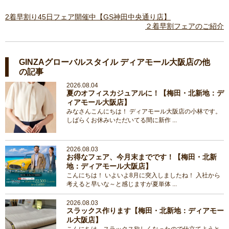
2着早割り45日フェア開催中【GS神田中央通り店】
２着早割フェアのご紹介
GINZAグローバルスタイル ディアモール大阪店の他
の記事
2026.08.04
夏のオフィスカジュアルに！【梅田・北新地：デ
ィアモール大阪店】
みなさんこんにちは！ ディアモール大阪店の小林です。
しばらくお休みいただいてる間に新作 ...
2026.08.03
お得なフェア、今月末までです！【梅田・北新
地：ディアモール大阪店】
こんにちは！ いよいよ8月に突入しましたね！ 入社から
考えると早いな～と感じますが夏単体 ...
2026.08.03
スラックス作ります【梅田・北新地：ディアモー
ル大阪店】
こんにちは、スラックス欲しくなったので仕立てようと