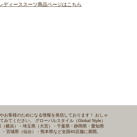
。
介やお客様のためになる情報を発信しております！ おしゃ
ださい。 グローバルスタイル（Global Style）
川県（横浜）・埼玉県（大宮）・千葉県・静岡県・愛知県
）・宮城県（仙台）・熊本県など全国40店舗に展開。