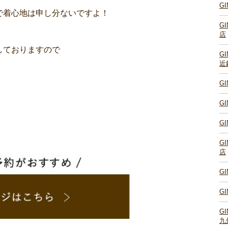
G
で着心地は申し分ないですよ！
G
店
しておりますので
G
近
G
G
G
G
店
G
G
G
九