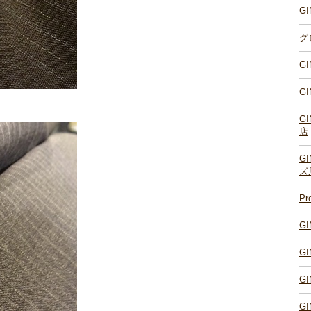
G
グ
G
G
G
店
G
ズ
P
G
G
G
G