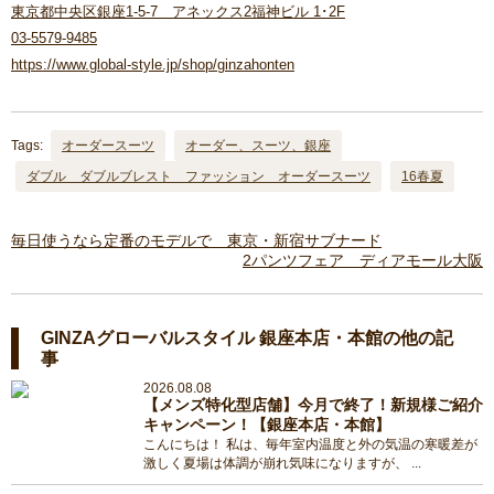
東京都中央区銀座1-5-7 アネックス2福神ビル 1･2F
03-5579-9485
https://www.global-style.jp/shop/ginzahonten
Tags:
オーダースーツ
オーダー、スーツ、銀座
ダブル ダブルブレスト ファッション オーダースーツ
16春夏
毎日使うなら定番のモデルで 東京・新宿サブナード
2パンツフェア ディアモール大阪
GINZAグローバルスタイル 銀座本店・本館の他の記
事
2026.08.08
【メンズ特化型店舗】今月で終了！新規様ご紹介
キャンペーン！【銀座本店・本館】
こんにちは！ 私は、毎年室内温度と外の気温の寒暖差が
激しく夏場は体調が崩れ気味になりますが、 ...