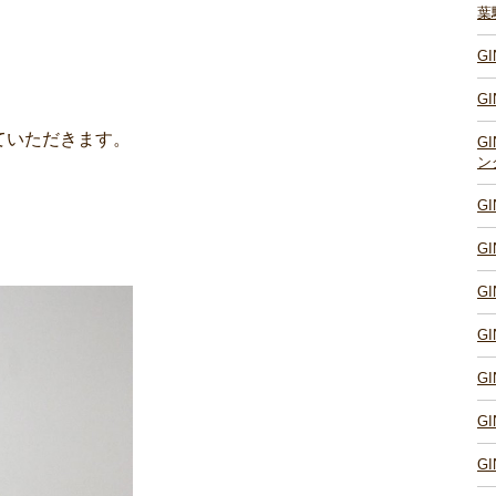
葉
G
G
ていただきます。
G
ン
G
G
G
G
G
G
G