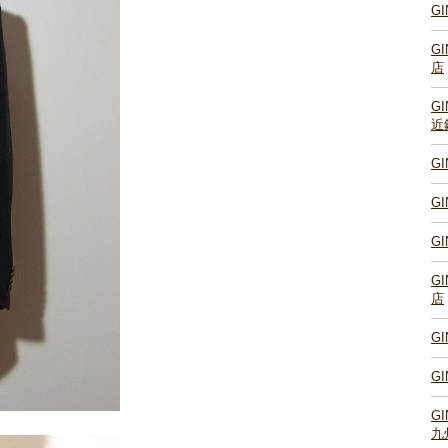
G
G
店
G
近
G
G
G
G
店
G
G
G
九