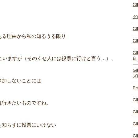
G
グ
G
ある理由から私の知るうる限り
G
G
ていますが（そのくせ人には投票に行けと言う…）、
店
G
ズ
参加しないことには
P
G
は行きたいものですね。
G
G
を知らずに投票にいけない
G