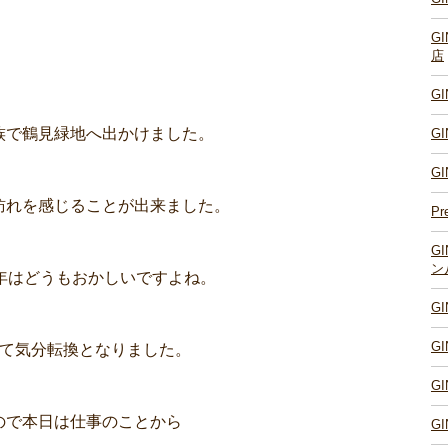
G
店
G
族で鶴見緑地へ出かけました。
G
G
訪れを感じることが出来ました。
Pr
G
ン
年はどうもおかしいですよね。
G
G
来て気分転換となりました。
G
ので本日は仕事のことから
G