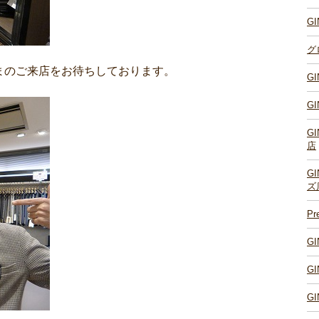
G
グ
まのご来店をお待ちしております。
G
G
G
店
G
ズ
P
G
G
G