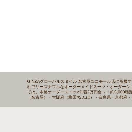
GINZAグローバルスタイル 名古屋ユニモール店に所
れでリーズナブルなオーダーメイドスーツ・オーダーシャツの
では、本格オーダースーツが1着2万円台～！約5,00
（名古屋）・大阪府（梅田/なんば）・奈良県・京都府・