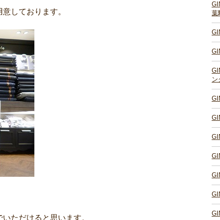
G
用意しております。
葉
G
G
G
ン
G
G
G
G
G
、
G
G
でいただけると思います。