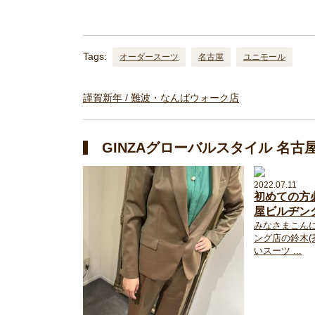
Tags:
オーダースーツ
名古屋
ユニモール
謹賀新年 / 難波・なんばウォーク店
GINZAグローバルスタイル 名
2022.07.11
初めての方
屋ビルヂン
みなさまこん
ング店の鈴木(茶
いスーツ ...