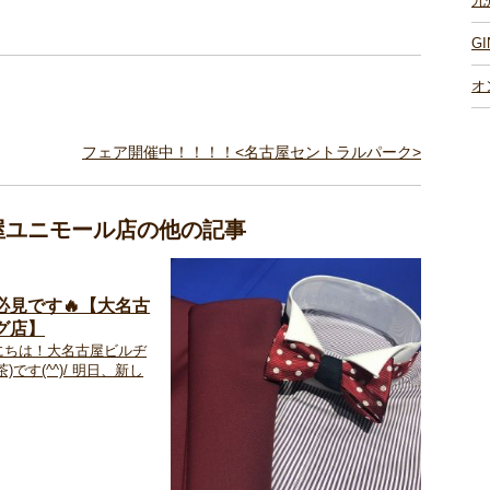
九
G
オ
フェア開催中！！！！<名古屋セントラルパーク>
古屋ユニモール店の他の記事
必見です🔥【大名古
グ店】
にちは！大名古屋ビルヂ
)です(^^)/ 明日、新し