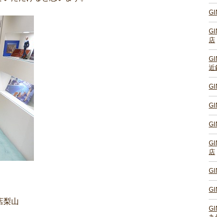
G
G
店
G
近
G
G
G
G
店
G
G
店梨山
G