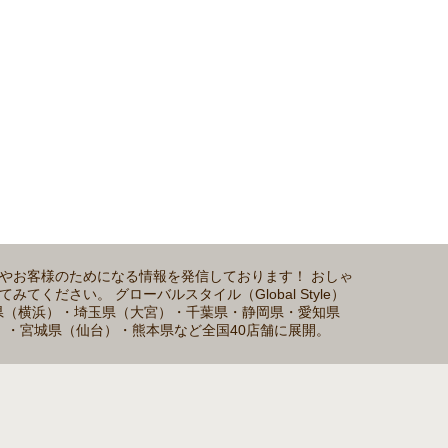
介やお客様のためになる情報を発信しております！ おしゃ
ださい。 グローバルスタイル（Global Style）
川県（横浜）・埼玉県（大宮）・千葉県・静岡県・愛知県
）・宮城県（仙台）・熊本県など全国40店舗に展開。