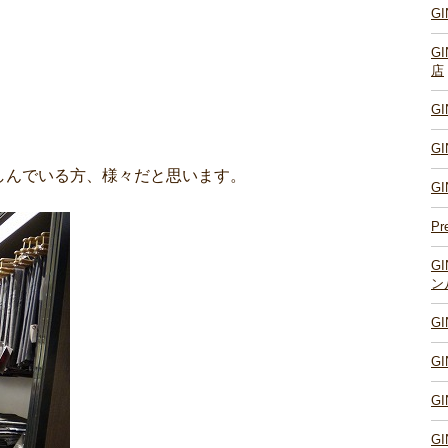
G
G
店
G
G
しんでいる方、様々だと思います。
G
Pr
G
ン
G
G
G
G