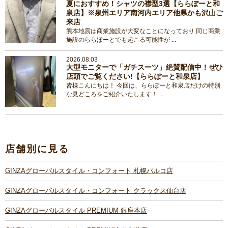
夏におすすめ！シャツの襟型3選【ららぽーと和
泉店】※泉州エリア南河内エリア他県かも沢山ご
来店
熊本地震は商業施設が大変なことになっており 同じ商業
施設のららぽーとでも起こる可能性が ...
2026.08.03
大型モニターで「ガチスーツ」絶賛配信中！ぜひ
店頭でご覧ください!【ららぽーと和泉店】
皆様こんにちは！ 今回は、ららぽーと和泉店だけの特別
な見どころをご紹介いたします！ ...
店舗別に見る
GINZAグローバルスタイル・コンフォート 札幌パルコ店
GINZAグローバルスタイル・コンフォート クラックス仙台店
GINZAグローバルスタイル PREMIUM 銀座本店