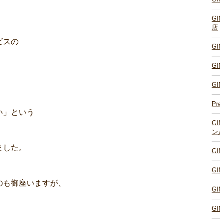
G
店
ビスの
G
G
G
Pr
い」という
G
ン
ました。
G
G
のも御座いますが、
G
G