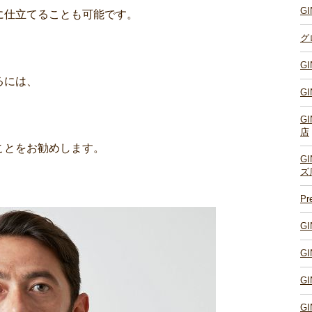
G
に仕立てることも可能です。
グ
G
るには、
G
G
店
ことをお勧めします。
G
ズ
P
G
G
G
G