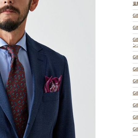
葉
G
G
G
ン
G
G
G
G
G
G
G