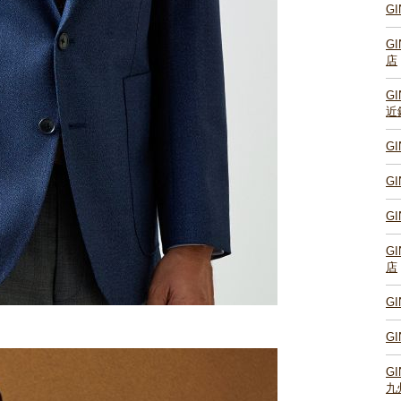
G
G
店
G
近
G
G
G
G
店
G
G
G
九