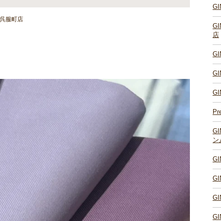
G
岡呉服町店
G
店
G
G
G
Pr
G
ン
G
G
G
G