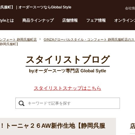
】｜オーダースーツならGlobal Style
会社情
Styleとは
商品ラインナップ
店舗情報
フェア情報
オンライン
コンフォート 静岡呉服町店
GINZAグローバルスタイル・コンフォート 静岡呉服町店の
静岡呉服町】
スタイリストブログ
byオーダースーツ専門店 Global Sytle
スタイリストスナップはこちら
！トーニャ２６AW新作生地【静岡呉服