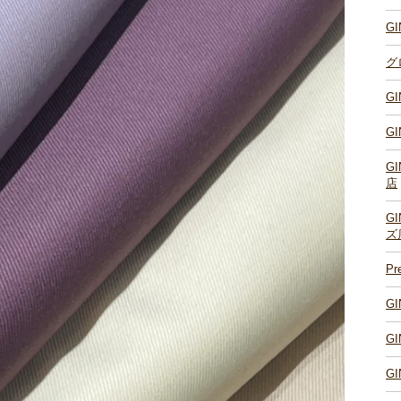
G
グ
G
G
G
店
G
ズ
P
G
G
G