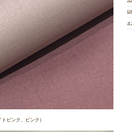
九
G
オ
イトピンク、ピンク）