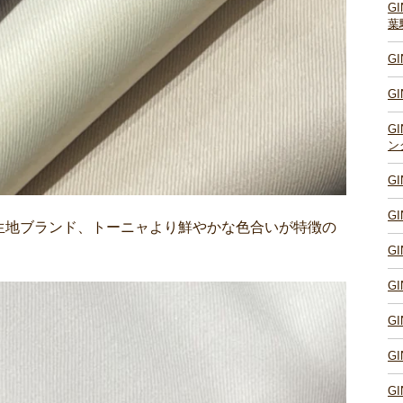
G
葉
G
G
G
ン
G
G
生地ブランド、トーニャより鮮やかな色合いが特徴の
G
G
G
G
G