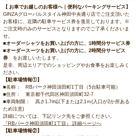
【 お車でお越しのお客様へ｜便利なパーキングサービス】
GINZAグローバルスタイル神田中央通り店でご注文頂いた
お客様に、近隣の駐車サービス券を進呈しております。※
ご注文時のみのサービスとなりますのでご了承くださいま
せ。
■オーダーシャツをお買い上げの方に、1時間分サービス券
■オーダースーツをお買い上げの方に、2時間分サービス
券
をお渡しいたします。
是非、周辺エリアでのショッピングやお食事をお楽しみく
ださい。
【駐車場情報①】
■名称： RBパーク神田須田町1丁目（5台駐車可能）
■住所： 東京都千代田区神田須田町32-7
■車両制限： 高さ1.7m以下または2.1ｍ(入口が2か所ある
ため注意)
詳細については、下記リンク先をご参照ください。
『RBパーク神田須田町1丁目』 詳細ページへ
【駐車場情報②】