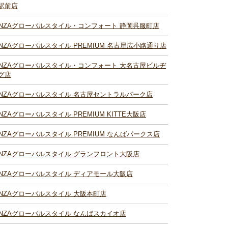
駅前店
INZAグローバルスタイル・コンフォート 静岡呉服町店
INZAグローバルスタイル PREMIUM 名古屋広小路通り店
INZAグローバルスタイル・コンフォート 大名古屋ビルヂ
グ店
INZAグローバルスタイル 名古屋セントラルパーク店
INZAグローバルスタイル PREMIUM KITTE大阪店
INZAグローバルスタイル PREMIUM なんばパークス店
INZAグローバルスタイル グランフロント大阪店
INZAグローバルスタイル ディアモール大阪店
INZAグローバルスタイル 大阪本町店
INZAグローバルスタイル なんばスカイオ店