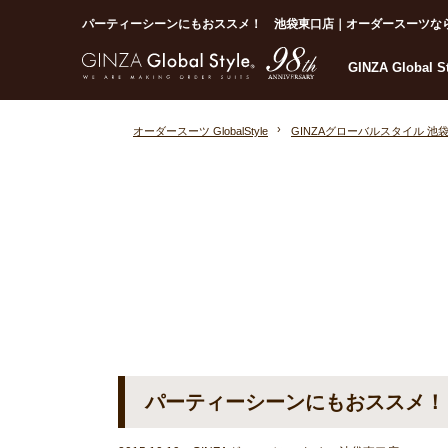
パーティーシーンにもおススメ！ 池袋東口店｜オーダースーツならGlob
GINZA Global 
オーダースーツ GlobalStyle
GINZAグローバルスタイル 池
パーティーシーンにもおススメ！