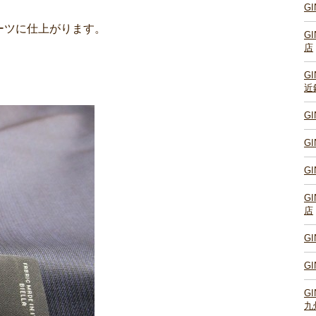
G
ーツに仕上がります。
G
店
G
近
G
G
G
G
店
G
G
G
九