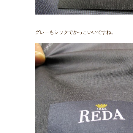
グレーもシックでかっこいいですね。