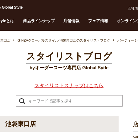
al Style
会社情
Styleとは
商品ラインナップ
店舗情報
フェア情報
オンライン
袋東口店
GINZAグローバルスタイル 池袋東口店のスタイリストブログ
パーティーシ
スタイリストブログ
byオーダースーツ専門店 Global Sytle
スタイリストスナップはこちら
 池袋東口店
G