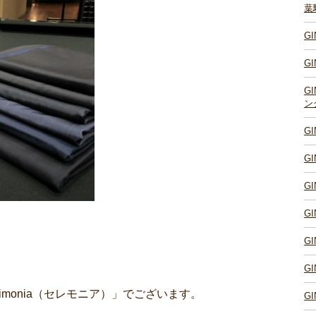
葉
G
G
G
ン
G
G
G
G
G
G
imonia（セレモニア）」でございます。
G