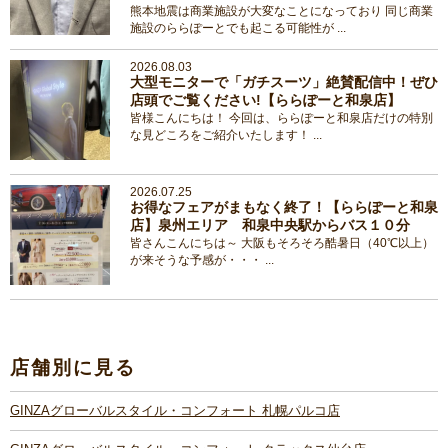
熊本地震は商業施設が大変なことになっており 同じ商業
施設のららぽーとでも起こる可能性が ...
2026.08.03
大型モニターで「ガチスーツ」絶賛配信中！ぜひ
店頭でご覧ください!【ららぽーと和泉店】
皆様こんにちは！ 今回は、ららぽーと和泉店だけの特別
な見どころをご紹介いたします！ ...
2026.07.25
お得なフェアがまもなく終了！【ららぽーと和泉
店】泉州エリア 和泉中央駅からバス１０分
皆さんこんにちは～ 大阪もそろそろ酷暑日（40℃以上）
が来そうな予感が・・・ ...
店舗別に見る
GINZAグローバルスタイル・コンフォート 札幌パルコ店