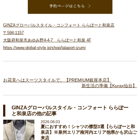
GINZAグローバルスタイル・コンフォート ららぽーと和泉店
〒594-1157
大阪府和泉市あゆみ野4-4-7 ららぽーと和泉 4F
https://www.global-style.jp/shop/lalaport-izumi
お花見へはスーツスタイルで。【PREMIUM銀座本店】
新生活の準備【Kurax仙台】
GINZAグローバルスタイル・コンフォート ららぽー
と和泉店の他の記事
2026.08.03
夏におすすめ！シャツの襟型3選【ららぽーと和
泉店】※泉州エリア南河内エリア他県かも沢山ご
来店