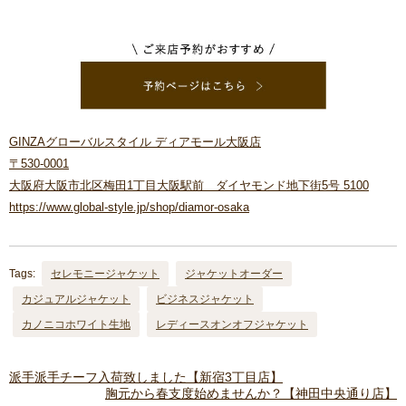
GINZAグローバルスタイル ディアモール大阪店
〒530-0001
大阪府大阪市北区梅田1丁目大阪駅前 ダイヤモンド地下街5号 5100
https://www.global-style.jp/shop/diamor-osaka
Tags:
セレモニージャケット
ジャケットオーダー
カジュアルジャケット
ビジネスジャケット
カノニコホワイト生地
レディースオンオフジャケット
派手派手チーフ入荷致しました【新宿3丁目店】
胸元から春支度始めませんか？【神田中央通り店】