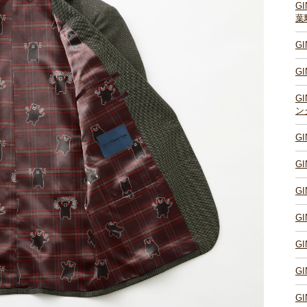
G
葉
G
G
G
ン
G
G
G
G
G
G
G