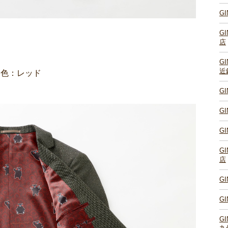
G
G
店
G
近
／色：レッド
G
G
G
G
店
G
G
G