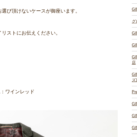
G
お選び頂けないケースが御座います。
グ
イリストにお伝えください。
G
G
G
店
G
ズ
色：ワインレッド
P
G
G
G