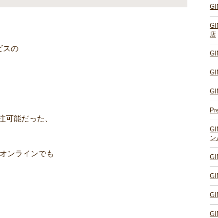
G
G
店
ビスの
G
G
G
Pr
受注可能だった、
G
ン
がオンラインでも
G
G
G
G