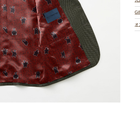
九
G
オ