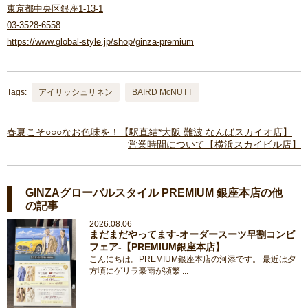
東京都中央区銀座1-13-1
03-3528-6558
https://www.global-style.jp/shop/ginza-premium
Tags:
アイリッシュリネン
BAIRD McNUTT
春夏こそ○○○なお色味を！【駅直結*大阪 難波 なんばスカイオ店】
営業時間について【横浜スカイビル店】
GINZAグローバルスタイル PREMIUM 銀座本店の他
の記事
2026.08.06
まだまだやってます‐オーダースーツ早割コンビ
フェア‐【PREMIUM銀座本店】
こんにちは。PREMIUM銀座本店の河添です。 最近は夕
方頃にゲリラ豪雨が頻繁 ...