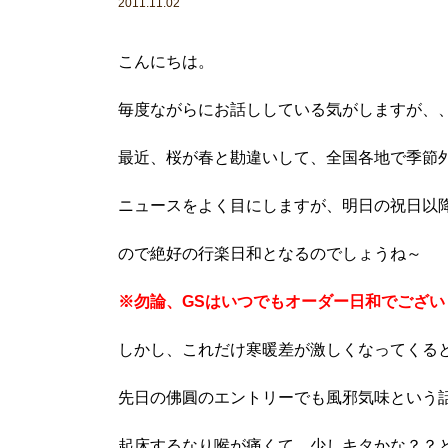
2011.11.02
こんにちは。
毎度ながらにお話ししている気がしますが、
最近、桜が春と勘違いして、全国各地で季節
ニュースをよく目にしますが、明日の祝日以
ので絶好の行楽日和となるのでしょうね～
※勿論、GSはいつでもオーダー日和でござい
しかし、これだけ寒暖差が激しくなってくる
先日の佛圓のエントリーでも風邪気味という
起床するなり喉が痛くて、少しキタかな？？