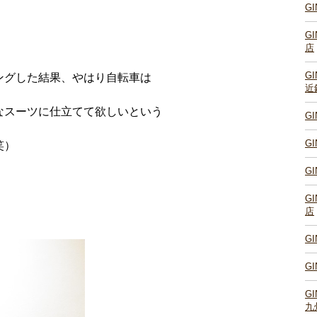
G
G
店
G
ングした結果、やはり自転車は
近
なスーツに仕立てて欲しいという
G
G
笑）
G
G
店
。
G
G
G
九