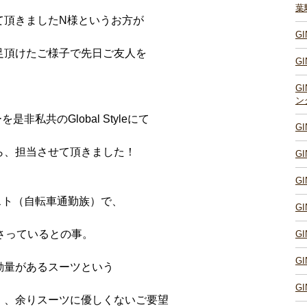
葉
て頂きましたN様というお方が
G
足頂けたご様子で先日ご友人を
G
。
G
ン
私共のGlobal Styleにて
G
ら、担当させて頂きました！
G
G
スト（自転車通勤族）で、
G
さっているとの事。
G
G
動量があるスーツという
G
）、余りスーツに優しくないご要望