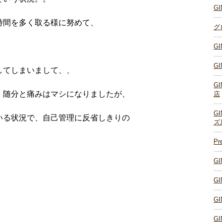
G
時間を多く取る様に努めて、
グ
G
G
してしまいまして、、
G
、随分と痛みはマシになりましたが、
店
G
いる状況で、自己管理に反省しきりの
ズ
P
G
G
G
G