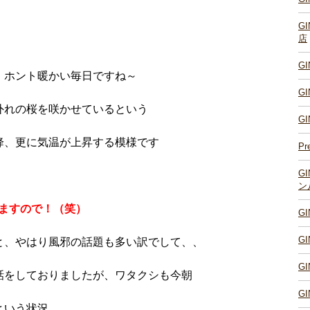
G
店
G
、ホント暖かい毎日ですね～
G
外れの桜を咲かせているという
G
降、更に気温が上昇する模様です
Pr
G
ン
ますので！（笑）
G
G
と、やはり風邪の話題も多い訳でして、、
G
話をしておりましたが、ワタクシも今朝
G
という状況。。