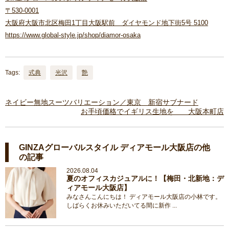
〒530-0001
大阪府大阪市北区梅田1丁目大阪駅前 ダイヤモンド地下街5号 5100
https://www.global-style.jp/shop/diamor-osaka
Tags:
式典
光沢
艶
ネイビー無地スーツバリエーション／東京 新宿サブナード
お手頃価格でイギリス生地を 大阪本町店
GINZAグローバルスタイル ディアモール大阪店の他
の記事
2026.08.04
夏のオフィスカジュアルに！【梅田・北新地：デ
ィアモール大阪店】
みなさんこんにちは！ ディアモール大阪店の小林です。
しばらくお休みいただいてる間に新作 ...