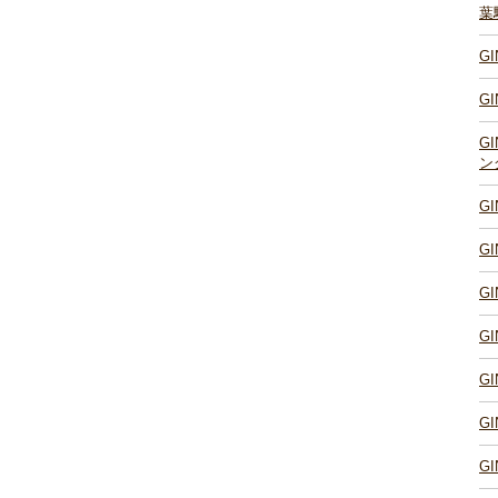
葉
G
G
G
ン
G
。
G
G
G
G
G
G