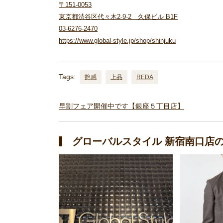
〒151-0053
東京都渋谷区代々木2-9-2 久保ビル B1F
03-6276-2470
https://www.global-style.jp/shop/shinjuku
Tags:
艶感
上品
REDA
早割フェア開催中です【銀座５丁目店】
グローバルスタイル 新宿南口店