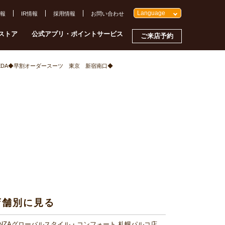
Language
報
IR情報
採用情報
お問い合わせ
ストア
公式アプリ・ポイントサービス
ご来店予約
EDA◆早割オーダースーツ 東京 新宿南口◆
店舗別に見る
INZAグローバルスタイル・コンフォート 札幌パルコ店