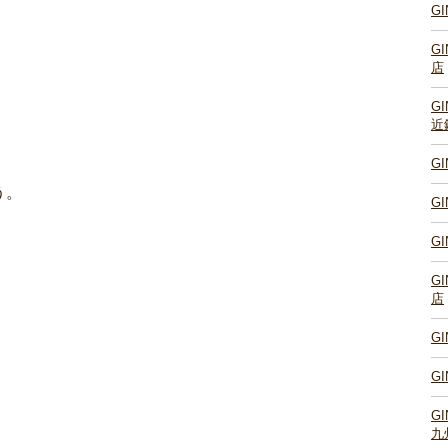
G
G
店
G
近
G
う。
G
G
G
店
G
G
G
九