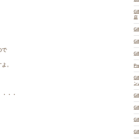
G
店
G
G
ので
G
すよ。
Pr
G
ン
・・・・
G
G
G
G