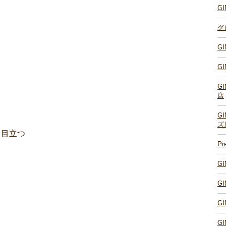
G
グ
G
G
G
店
G
ズ
際 目立つ
P
G
G
G
G