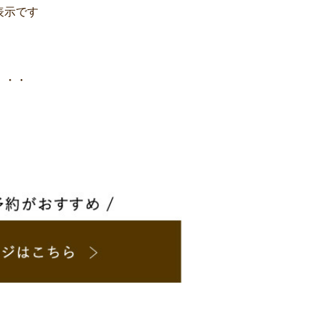
表示です
・・・