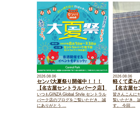
2026.08.06
2026.08.06
センパ大夏祭り開催中！！！
軽くて柔ら
【名古屋セントラルパーク店】
【名古屋セ
いつもGINZA Global Style セントラル
皆さんこんに
パーク店のブログをご覧いただき、誠
覧いただき、
にありがとう ...
す。 今回 ...