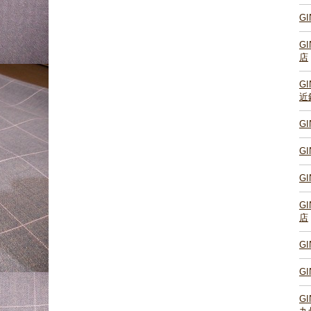
G
G
店
G
近
G
G
G
G
店
G
G
G