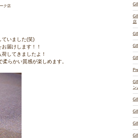
G
パーク店
G
店
G
ていました(笑)
G
をお届けします！！
入荷してきましたよ！
G
ので柔らかい質感が楽しめます。
Pr
G
ン
G
G
G
G