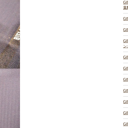
G
葉
G
G
G
ン
G
G
G
G
G
G
G