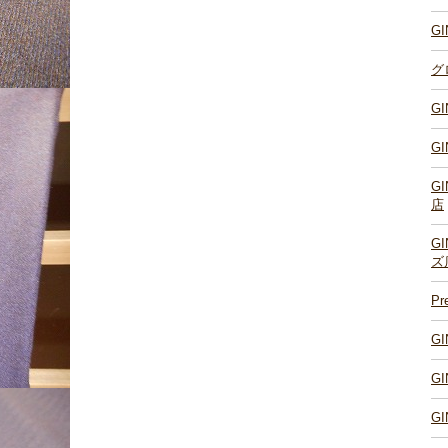
G
グ
G
G
G
店
G
ズ
P
G
G
G