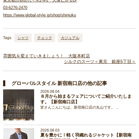
東京都渋谷区代々木2-9-2 久保ビル B1F
03-6276-2470
https://www.global-style.jp/shop/shinjuku
Tags:
シャツ
チェック
カジュアル
雰囲気を変えていきましょう！ 大阪本町店
シルクのスーツ＜東京 銀座5丁目＞
グローバルスタイル 新宿南口店の他の記事
2026.08.04
８月から始まるフェアについてご紹介いたしま
す。【新宿南口店】
皆さんこんにちは。新宿南口店の丸山です。 ...
2026.08.03
夏を豊かに！軽く羽織れるジャケット【新宿南