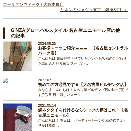
ゴールデンウィーク / 大阪本町店
リネンのシャツ＜東京 銀座5丁目＞
GINZAグローバルスタイル 名古屋ユニモール店の他
の記事
2024.09.25
お客様スーツご紹介☁☁☁ 【名古屋セントラル
パーク店】
こんにちは 先日担当させていただいたお客様のこだわり
を詰め込んだ素敵な スーツが ...
2022.07.11
初めての方必見です🔥【大名古屋ビルヂング店】
みなさまこんにちは！大名古屋ビルヂング店の鈴木(茶)で
す(^^)/ 明日、新しいスーツ ...
2021.05.14
蝶ネクタイを付けるならシャツの襟はこれ！【名
古屋ユニモール】
こんにちは！ 本日は、パーティーシーンや結婚式でよく
見かける蝶 ...