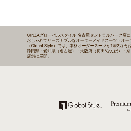
GINZAグローバルスタイル 名古屋セントラルパーク
おしゃれでリーズナブルなオーダーメイドスーツ・オーダ
（Global Style）では、本格オーダースーツが1
静岡県・愛知県（名古屋）・大阪府（梅田/なんば）・奈
店舗に展開。