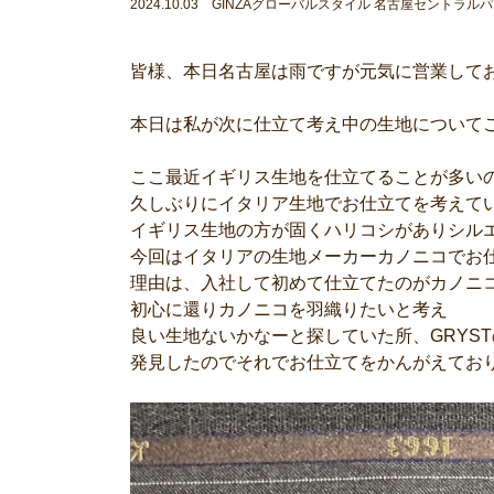
2024.10.03 GINZAグローバルスタイル 名古屋セントラル
皆様、本日名古屋は雨ですが元気に営業して
本日は私が次に仕立て考え中の生地について
ここ最近イギリス生地を仕立てることが多い
久しぶりにイタリア生地でお仕立てを考えて
イギリス生地の方が固くハリコシがありシル
今回はイタリアの生地メーカーカノニコでお
理由は、入社して初めて仕立てたのがカノニ
初心に還りカノニコを羽織りたいと考え
良い生地ないかなーと探していた所、GRYS
発見したのでそれでお仕立てをかんがえてお