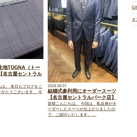
G
オ
生地TOGNA（トー
【名古屋セントラル
2026.08.07
ちは。 本日もブログをご
結婚式参列用にオーダースーツ
りがとうございます。 今
【名古屋セントラルパーク店】
皆様こんにちは。 今回は、私自身がオ
ーダーしたスーツが仕上がりましたの
で、ご紹介いたします。 ...