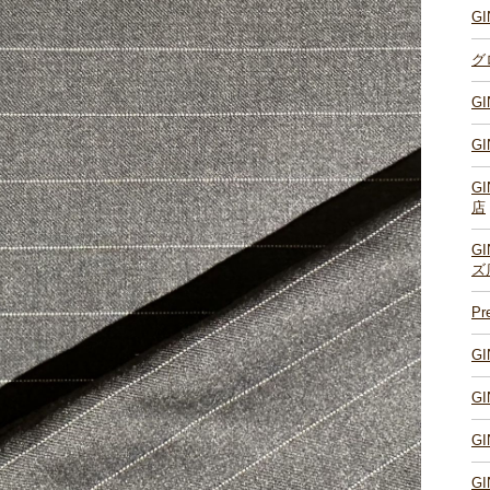
G
グ
G
G
G
店
G
ズ
P
G
G
G
G