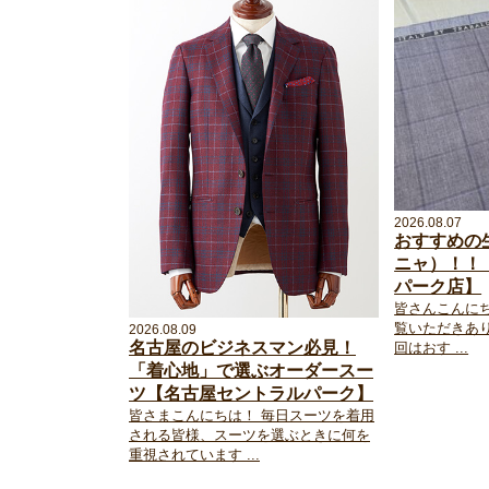
2026.08.07
おすすめの
ニャ）！！
パーク店】
皆さんこんに
覧いただきあ
2026.08.09
名古屋のビジネスマン必見！
回はおす ...
「着心地」で選ぶオーダースー
ツ【名古屋セントラルパーク】
皆さまこんにちは！ 毎日スーツを着用
される皆様、スーツを選ぶときに何を
重視されています ...