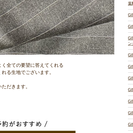
葉
G
G
G
ン
G
よく全ての要望に答えてくれる
G
くれる生地でございます。
G
いただきます。
G
G
G
G