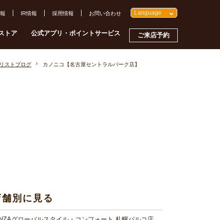
Language
報
IR情報
採用情報
お問い合わせ
ストア
公式アプリ・ポイントサービス
ご来店予約
イリストブログ
カノニコ【名古屋セントラルパーク店】
店舗別に見る
INZAグローバルスタイル・コンフォート 札幌パルコ店