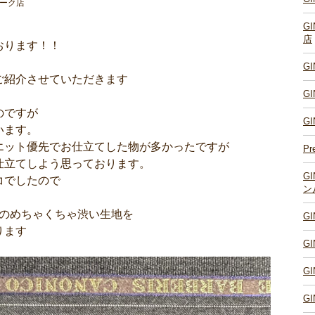
パーク店
G
店
おります！！
G
ご紹介させていただきます
G
のですが
G
います。
エット優先でお仕立てした物が多かったですが
Pr
仕立てしよう思っております。
G
コでしたので
ン
Tのめちゃくちゃ渋い生地を
G
ります
G
G
G