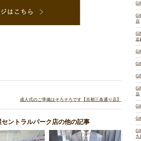
G
G
店
G
近
G
G
G
G
店
成人式のご準備はそろそろです【京都三条通り店】
G
G
古屋セントラルパーク店の他の記事
G
九