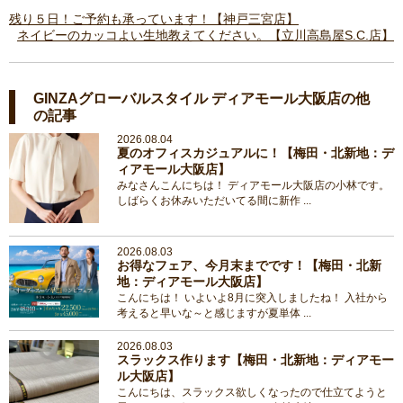
残り５日！ご予約も承っています！【神戸三宮店】
ネイビーのカッコよい生地教えてください。【立川高島屋S.C.店】
GINZAグローバルスタイル ディアモール大阪店の他
の記事
2026.08.04
夏のオフィスカジュアルに！【梅田・北新地：デ
ィアモール大阪店】
みなさんこんにちは！ ディアモール大阪店の小林です。
しばらくお休みいただいてる間に新作 ...
2026.08.03
お得なフェア、今月末までです！【梅田・北新
地：ディアモール大阪店】
こんにちは！ いよいよ8月に突入しましたね！ 入社から
考えると早いな～と感じますが夏単体 ...
2026.08.03
スラックス作ります【梅田・北新地：ディアモー
ル大阪店】
こんにちは、スラックス欲しくなったので仕立てようと