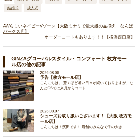
結婚式
成人式
AWらしいネイビーVゾーン【大阪ミナミで最大級の品揃え！なんば
パークス店】
オーダーコートもあります！！【横浜西口店】
GINZAグローバルスタイル・コンフォート 枚方モー
ル店の他の記事
2026.08.08
予告【枚方モール店】
こんにちは。 驚くほど暑い日々が続いておりますが、な
んとGSでは来月からコート ...
2026.08.07
シューズお取り扱いございます！【大阪 枚方モ
ール店】
こんにちは！濱田です！ 店舗のみんなで手の大き ...