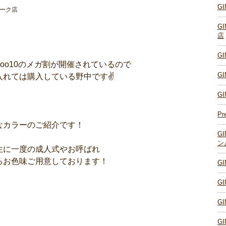
G
パーク店
G
店
G
Qoo10のメガ割が開催されているので
G
入れては購入している野中です✌
G
Pr
なカラーのご紹介です！
G
ン
生に一度の成人式やお呼ばれ
るお色味ご用意しております！
G
G
G
G