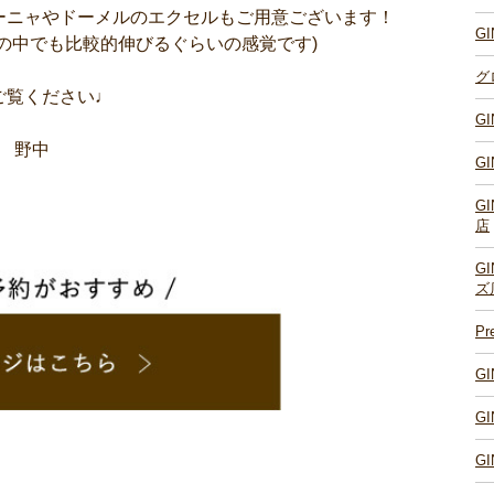
ーニャやドーメルのエクセルもご用意ございます！
G
の中でも比較的伸びるぐらいの感覚です)
グ
ご覧ください♩
G
店 野中
G
G
店
G
ズ
P
G
G
G