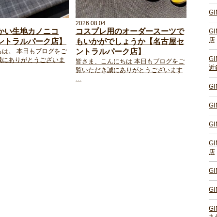
G
2026.08.04
かい生地カノニコ
コスプレ用のオーダースーツで
G
店
ントラルパーク店】
もいかがでしょうか【名古屋セ
ちは。 本日もブログをご
ントラルパーク店】
G
誠にありがとうございま
皆さま、こんにちは 本日もブログをご
近
覧いただき誠にありがとうございます
...
G
G
G
G
店
G
G
G