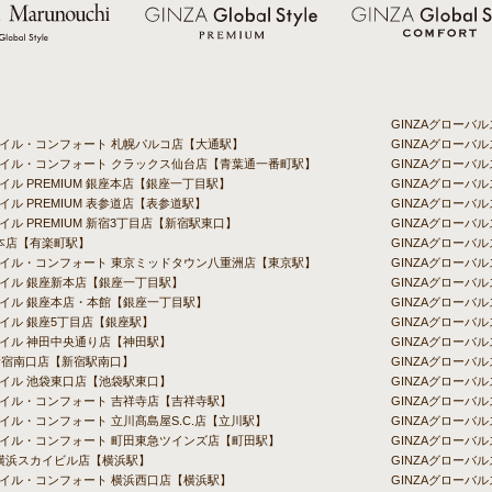
GINZAグロー
タイル・コンフォート 札幌パルコ店【大通駅】
GINZAグローバ
スタイル・コンフォート クラックス仙台店【青葉通一番町駅】
GINZAグローバ
イル PREMIUM 銀座本店【銀座一丁目駅】
GINZAグロー
イル PREMIUM 表参道店【表参道駅】
GINZAグローバ
イル PREMIUM 新宿3丁目店【新宿駅東口】
GINZAグローバル
chi 本店【有楽町駅】
GINZAグローバ
スタイル・コンフォート 東京ミッドタウン八重洲店【東京駅】
GINZAグローバ
タイル 銀座新本店【銀座一丁目駅】
GINZAグローバ
タイル 銀座本店・本館【銀座一丁目駅】
GINZAグローバ
タイル 銀座5丁目店【銀座駅】
GINZAグローバ
タイル 神田中央通り店【神田駅】
GINZAグローバ
新宿南口店【新宿駅南口】
GINZAグローバ
タイル 池袋東口店【池袋駅東口】
GINZAグロー
タイル・コンフォート 吉祥寺店【吉祥寺駅】
GINZAグローバ
タイル・コンフォート 立川髙島屋S.C.店【立川駅】
GINZAグローバル
スタイル・コンフォート 町田東急ツインズ店【町田駅】
GINZAグローバ
uchi 横浜スカイビル店【横浜駅】
GINZAグローバル
タイル・コンフォート 横浜西口店【横浜駅】
GINZAグローバ