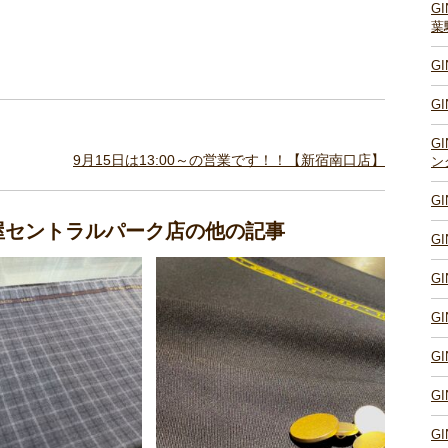
G
葉
G
G
G
9月15日は13:00～の営業です！！【新宿南口店】
ン
G
古屋セントラルパーク店の他の記事
G
G
G
G
G
G