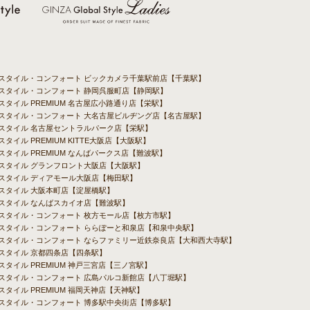
バルスタイル・コンフォート ビックカメラ千葉駅前店【千葉駅】
ルスタイル・コンフォート 静岡呉服町店【静岡駅】
ルスタイル PREMIUM 名古屋広小路通り店【栄駅】
バルスタイル・コンフォート 大名古屋ビルヂング店【名古屋駅】
ルスタイル 名古屋セントラルパーク店【栄駅】
スタイル PREMIUM KITTE大阪店【大阪駅】
ルスタイル PREMIUM なんばパークス店【難波駅】
ルスタイル グランフロント大阪店【大阪駅】
ルスタイル ディアモール大阪店【梅田駅】
ルスタイル 大阪本町店【淀屋橋駅】
ルスタイル なんばスカイオ店【難波駅】
ルスタイル・コンフォート 枚方モール店【枚方市駅】
ルスタイル・コンフォート ららぽーと和泉店【和泉中央駅】
バルスタイル・コンフォート ならファミリー近鉄奈良店【大和西大寺駅】
ルスタイル 京都四条店【四条駅】
スタイル PREMIUM 神戸三宮店【三ノ宮駅】
ルスタイル・コンフォート 広島パルコ新館店【八丁堀駅】
スタイル PREMIUM 福岡天神店【天神駅】
ルスタイル・コンフォート 博多駅中央街店【博多駅】