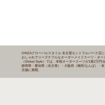
GINZAグローバルスタイル 名古屋セントラルパーク
おしゃれでリーズナブルなオーダーメイドスーツ・オーダ
（Global Style）では、本格オーダースーツが1
静岡県・愛知県（名古屋）・大阪府（梅田/なんば）・奈
店舗に展開。