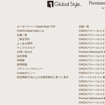
オーダースーツ Global Style TOP
店舗一覧
GINZA Global Styleとは
GINZAグローバルス
店舗一覧
GINZAグローバル
ご来店予約
GINZAグローバルスタ
よくある質問
GINZAグローバルスタ
ウェブカタログ
GINZAグローバルスタ
お問い合わせ
Premium Marunou
会社情報
GINZAグローバル
IR情報
GINZAグローバルス
採用情報
GINZAグローバルス
プライバシーポリシー
GINZAグローバルス
Cookieポリシー
GINZAグローバルス
特定商取引法および古物営業法に基づく表示
グローバルスタイル 
GINZAグローバルス
GINZAグローバルス
GINZAグローバルス
GINZAグローバル
Premium Maruno
GINZAグローバルス