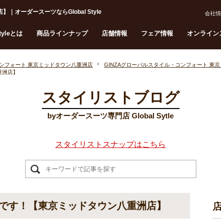
ーダースーツならGlobal Style
会社情
Styleとは
商品ラインナップ
店舗情報
フェア情報
オンライン
コンフォート 東京ミッドタウン八重洲店
GINZAグローバルスタイル・コンフォート 
重洲店】
スタイリストブログ
byオーダースーツ専門店 Global Sytle
スタイリストスナップはこちら
です！【東京ミッドタウン八重洲店】