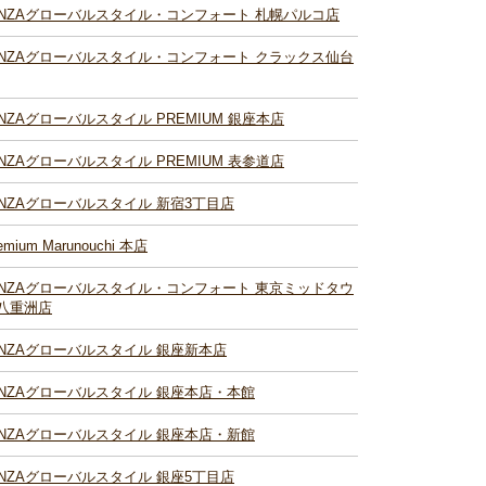
INZAグローバルスタイル・コンフォート 札幌パルコ店
INZAグローバルスタイル・コンフォート クラックス仙台
INZAグローバルスタイル PREMIUM 銀座本店
INZAグローバルスタイル PREMIUM 表参道店
INZAグローバルスタイル 新宿3丁目店
emium Marunouchi 本店
INZAグローバルスタイル・コンフォート 東京ミッドタウ
八重洲店
INZAグローバルスタイル 銀座新本店
INZAグローバルスタイル 銀座本店・本館
INZAグローバルスタイル 銀座本店・新館
INZAグローバルスタイル 銀座5丁目店