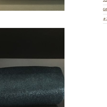
九
G
オ