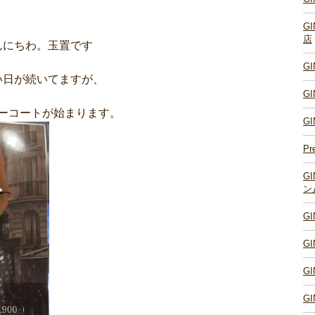
G
店
んにちわ。玉置です
G
い日が続いてますが、
G
ーコートが始まります。
G
Pr
G
ン
G
G
G
G