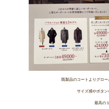
既製品のコートよりグロー
サイズ感やボタン
最高の