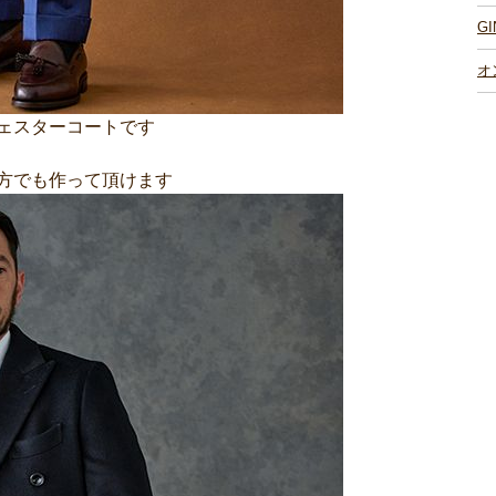
G
オ
ェスターコートです
方でも作って頂けます