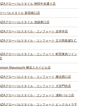
INZAグローバルスタイル 神田中央通り店
ローバルスタイル 新宿南口店
INZAグローバルスタイル 池袋東口店
INZAグローバルスタイル・コンフォート 吉祥寺店
INZAグローバルスタイル・コンフォート 立川髙島屋S.C.
INZAグローバルスタイル・コンフォート 町田東急ツイン
店
remium Marunouchi 横浜スカイビル店
INZAグローバルスタイル・コンフォート 横浜西口店
INZAグローバルスタイル・コンフォート 大宮門街店
INZAグローバルスタイル・コンフォート 浦和パルコ店
INZAグローバルスタイル・コンフォート ビックカメラ千