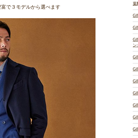
葉
豊富で３モデルから選べます
G
G
G
ン
G
G
G
G
G
G
G