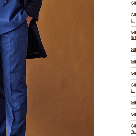
G
G
店
G
近
G
G
G
G
店
G
G
G
九