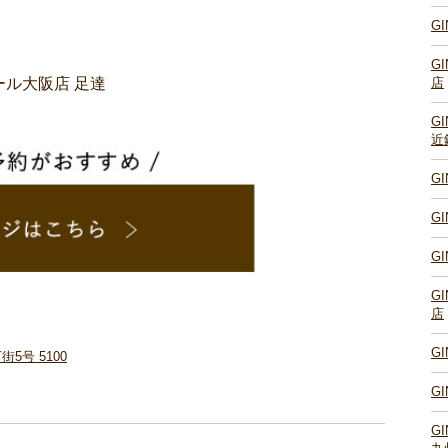
！
G
G
店
ール大阪店 足達
G
近
G
G
G
G
店
G
号 5100
G
G