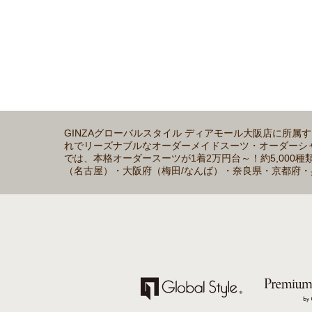
GINZAグローバルスタイル ディアモール大阪店に所
れでリーズナブルなオーダーメイドスーツ・オーダーシャツの
では、本格オーダースーツが1着2万円台～！約5,00
（名古屋）・大阪府（梅田/なんば）・奈良県・京都府・