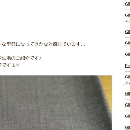
G
G
店
G
G
手な季節になってきたなと感じています…
G
ジ生地のご紹介です♪
メですよ✨
Pr
G
ン
G
G
G
G