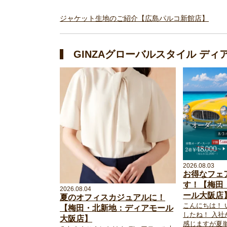
ジャケット生地のご紹介【広島パルコ新館店】
GINZAグローバルスタイル デ
2026.08.03
お得なフェ
す！【梅田
2026.08.04
ール大阪店
夏のオフィスカジュアルに！
こんにちは！ 
【梅田・北新地：ディアモール
したね！ 入
大阪店】
感じますが夏単体