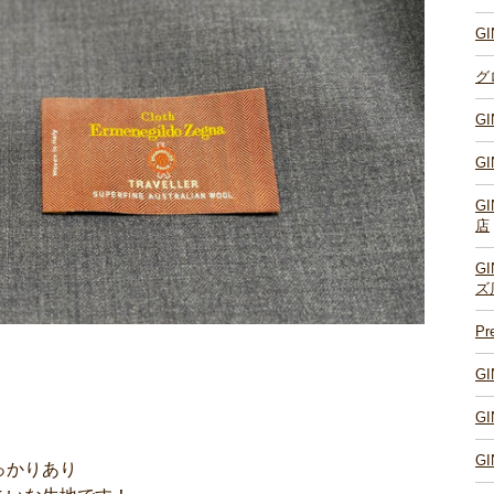
G
グ
G
G
G
店
G
ズ
P
G
G
G
っかりあり