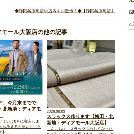
九
◆静岡呉服町店の店内をお散歩！◆【静岡呉服町店】
G
オ
ィアモール大阪店の他の記事
ア、今月末までで
・北新地：ディアモ
2026.08.03
】
スラックス作ります【梅田・北
いよいよ8月に突入しま
新地：ディアモール大阪店】
社から考えると早いな～と
こんにちは、スラックス欲しくなった
 ...