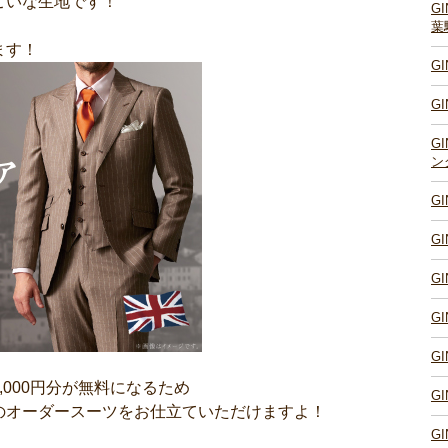
こいな生地です！
G
葉
ます！
G
G
G
ン
G
G
G
G
G
000円分が無料になるため
G
のオーダースーツをお仕立ていただけますよ！
G