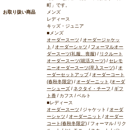
町」です。
お取り扱い商品
メンズ
レディース
キッズ・ジュニア
■メンズ
オーダースーツ
/
オーダージャケッ
ト
/
オーダーシャツ
/
フォーマルオー
ダースーツ(礼服、喪服)
/
リクルート
オーダースーツ(就活スーツ)
/
セレモ
ニーオーダースーツ(卒入スーツ)
/
オ
ーダーセットアップ
/
オーダーコート
(春秋冬限定)
/
オーダーニット
/
オーダ
ーシューズ
/
ネクタイ・チーフ
/
ギフ
ト券
/ カフス / ベルト
■レディース
オーダースーツ
/ ジャケット /
オーダ
ーシャツ
/
オーダーニット
/
オーダー
コート(春秋冬限定)
/ フォーマル / リク