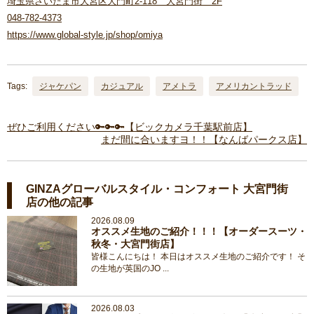
埼玉県さいたま市大宮区大門町2-118 大宮門街 2F
048-782-4373
https://www.global-style.jp/shop/omiya
Tags:
ジャケパン
カジュアル
アメトラ
アメリカントラッド
ぜひご利用ください🔑🔑🔑【ビックカメラ千葉駅前店】
まだ間に合いますヨ！！【なんばパークス店】
GINZAグローバルスタイル・コンフォート 大宮門街
店の他の記事
2026.08.09
オススメ生地のご紹介！！！【オーダースーツ・
秋冬・大宮門街店】
皆様こんにちは！ 本日はオススメ生地のご紹介です！ そ
の生地が英国のJO ...
2026.08.03